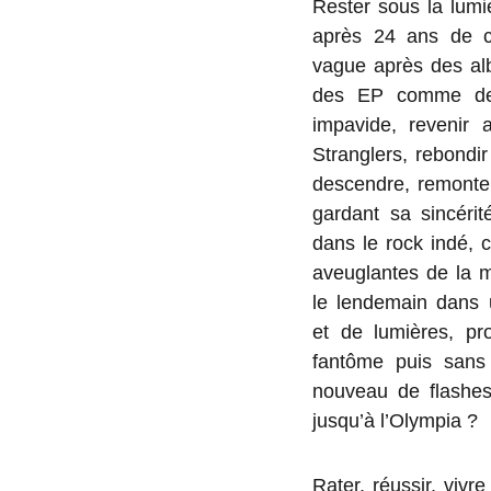
Rester sous la lumi
après 24 ans de ca
vague après des al
des EP comme des
impavide, revenir
Stranglers, rebondi
descendre, remonter
gardant sa sincérit
dans le rock indé, 
aveuglantes de la m
le lendemain dans 
et de lumières, pr
fantôme puis sans 
nouveau de flashes
jusqu’à l’Olympia ?
Rater, réussir, vivre