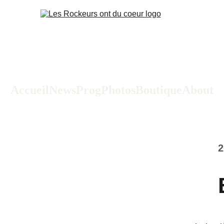
Accueil
News
Prog
Photos
Boutique
About
2